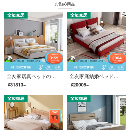
お勧め商品
全友家居真ベッドの主な寝台現代簡単ベドの寝室の結婚ベッド1.8メートルのダブルベッド10532ベドシングルベッド1800*2000
全友家庭結婚ベッド現代軽豪華ベッド主寝室ツインベッドベッド1.8 mフレームベッド家具10180ベドを取り外すことができます。
¥31813~
¥20005~