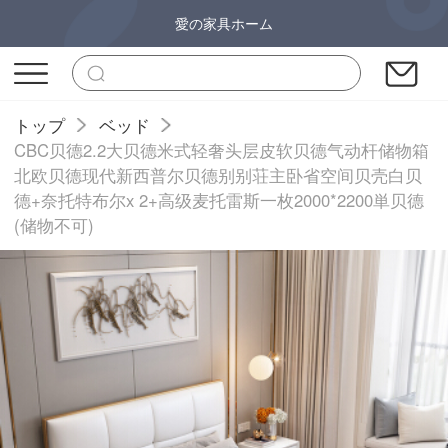
愛の家具ホーム
トップ
ベッド
CBC贝德2.2大贝德米式轻奢头层皮软贝德气动杆储物箱
北欧贝德现代新西普尔贝德别别荘主卧省空间贝壳白贝
德+奈托特布尔x 2+高级麦托雷斯一枚2000*2200単贝德
(储物不可)