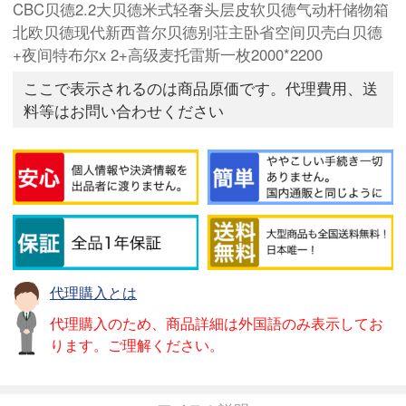
CBC贝德2.2大贝德米式轻奢头层皮软贝德气动杆储物箱
北欧贝德现代新西普尔贝德别荘主卧省空间贝壳白贝德
+夜间特布尔x 2+高级麦托雷斯一枚2000*2200
ここで表示されるのは商品原価です。代理費用、送
料等はお問い合わせください
代理購入とは
代理購入のため、商品詳細は外国語のみ表示してお
ります。ご理解ください。