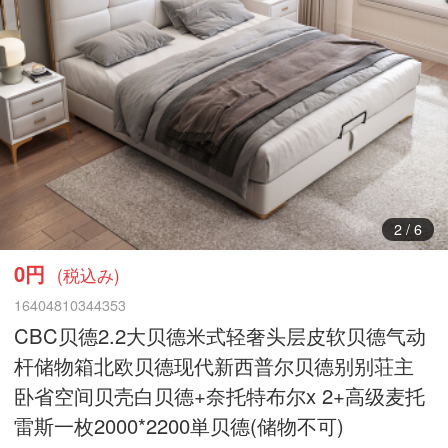
2
/
6
0円
(税込み)
16404810344353
CBC贝德2.2大贝德米式轻奢头层皮软贝德气动
杆储物箱北欧贝德现代新西普尔贝德别别荘主
卧省空间贝壳白贝德+奈托特布尔x 2+高级麦托
雷斯一枚2000*2200単贝德(储物不可)