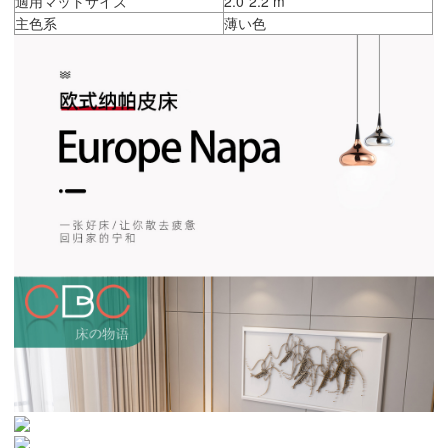
適用マットサイズ
2.0*2.2 m
主色系
薄い色