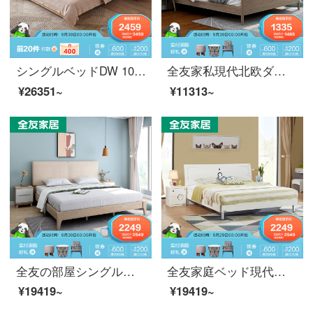
シングルベッドDW 1021シングルベッド1.5 m+ベッドヘッドセット*2
全友家私現代北欧ダブルフレームベッド水曲柳木目パネル式の骨格ベッド1.5 m/1.8メートルベッドベッド脚125503 Bモデル1.8 mシングルベッド
¥26351~
¥11313~
全友の部屋シングルダブルベッド現代北欧ダブル色の木のフレームワークベッドの棚の床は、布の柔らかい背もたれダブルベッド123811 Bタイプの1.8 mシングルベッド+ベッドの頭台*1+10511
全友家庭ベッド現代シンプルダブルベッド1.5 m 1.8 mベトベッドセット家具セットベッド1.5全友ベッド10695 1.8 mベッド+マットレス*2+マットレス[指定地区7日間出荷詳細質問]
¥19419~
¥19419~