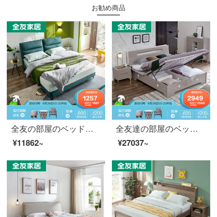
お勧め商品
全友の部屋のベッドのダブルベッドの布芸軟床イタリア式の簡単な板式のベトドのベルトは柔らかくてセグメントによって1.8メートルの結婚ベッドの主な寝室の家具の1053202 Cベドを支えます。
全友達の部屋のベッドの高箱のダブルベッドは現代で簡単で多機能のものを保管するベッドは軽くて贅沢な主な寝室の1.8メートルの1.5 mの大きいベッドの126005 1.8 mの高箱のベッド+ベッドの頭台*2
¥11862~
¥27037~