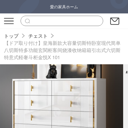
愛の家具ホーム
トップ
チェスト
【ドア取り付け】皇海新款大容量切斯特卧室现代简单
八切斯特多功能玄関柜客间烧漆收纳箱箱引出式六切斯
特意式軽奢斗柜金悦X 101