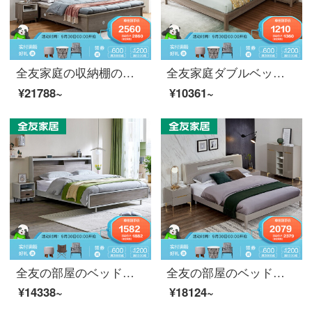
全友家庭の収納棚のベッド北欧のシンプルなダブルベッド1.5メートル/1.8メートルの実木フレームの寝室の軟包ベッド123809箱の体のベッド1800*2000
全友家庭ダブルベッド北欧シンプルベド水曲柳ベト足フレーム構造の大型ベッド1.5メートル/1.8メートルベッドルーム婚床126202 1.5 mBタイプのシングルベッド
¥21788~
¥10361~
全友の部屋のベッドのダブルベッド1.8メートル/1.5メートルの主な寝室の家具の結婚ベッド現代簡単で贅沢なフレームベッドの収納ができるベッド125308 Bのベッドの1.8 m+ベッドの頭台*1
全友の部屋のベッドは豪華で、ダブルベッドは現代簡単で、多機能の収納ベッドの主な寝室のフレームベッドは1.8 m 1.5 m 126005 1.5 mベッド+ベッドのヘッド棚*2
¥14338~
¥18124~