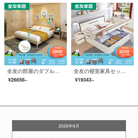
全友の部屋のダブルベッド1.5 mベッドルームのベッド現代簡単な寝室ベッドマットワルターブルックセット家具セット1.8 mの大きいベッド10632ダブルベッド+マットレス*2+5つのワルターブルック+マットレス1800*2000
全友の寝室家具セット全友の部屋と現代簡単な寝室の高箱ベッド環境保護1.8メートルダブルベッドのヘッドセットセット12271高箱のベッド+右のベッドのヘッドセット1500*2000
¥26656~
¥19343~
2026年8月