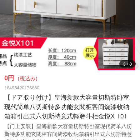
3
/
8
0円
(税込み)
16495420176680
【ドア取り付け】皇海新款大容量切斯特卧室
现代简单八切斯特多功能玄関柜客间烧漆收纳
箱箱引出式六切斯特意式軽奢斗柜金悦X 101
【门上安装】皇海新款大容量切斯特卧室现代简单八切
斯特多功能玄関柜客间烤漆收纳箱箱引出式六切斯特意