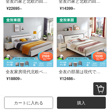
全友の家と北欧の田園のシングルベッドは1.5メートル1.8メートルの木のフレームワークのベッドルームの家具のクヌギの紋様のベッド125801 1.8ベッド+マットレス*1+105069マットレス
全友の家と北欧の田園皮芸ソフトはシングルのツインベッドのスクリーンによって物を保管することができます。
¥22695~
¥14399~
全友家房現代北欧ベッド1.5/1.8メートルベッドルーム家具ベッドベッド121803ベッド+ベッドヘッド棚*1+10511マット1800*2000
全友の部屋は現代でシンプルで、寝室の家具環境に優しいダブルベッド1.8 m/1.5 mフレームベッドのベッドセットセット122701ベッド+左のベッドの頭台1500*2000
¥18809~
¥12486~
カートに入れる
購入