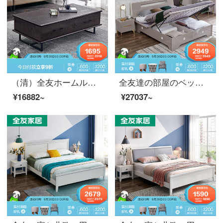
（清）全友ホームルーテルテルテルテルテルビクターグループ黒胡桃色水曲柳実木セット家具意式简约的なパッケージ収纳テーサイド茶箱125101ロベルト
全友達の部屋のベッドの高箱のダブルベッドは現代で簡単で多機能のものを保管するベッドは軽くて贅沢な主な寝室の1.8メートルの1.5 mの大きいベッドの126005 1.8 mの高箱のベッド+ベッドの頭台*2
¥16882~
¥27037~