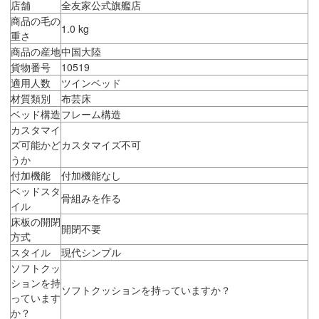
店舗
全友家公式旗艦店
商品の毛の
1.0 kg
重さ
商品の産地
中国大陸
貨物番号
10519
適用人数
ツインベッド
材質類別
布芸床
ベッド構造
フレーム構造
カスタマイ
ズ可能かど
カスタマイズ不可
うか
付加機能
付加機能なし
ベッドスタ
骨組みを作る
イル
床板の開閉
開閉不要
方式
スタイル
現代シンプル
ソフトクッ
ションを持
ソフトクッションを持っていますか？
っています
か？