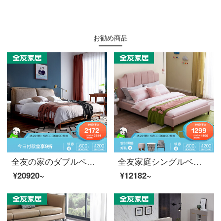
お勧め商品
全友の家のダブルベッドのベッド綿麻軟は大きいベッドに頼って現代北欧の主な寝室の木のフレームの柔らかいベッドの結婚ベッドの105112ベドです。
全友家庭シングルベッド現代簡単布芸軟はベッドの娘部屋の王女のベッドに寄りかかります。
¥20920~
¥12182~