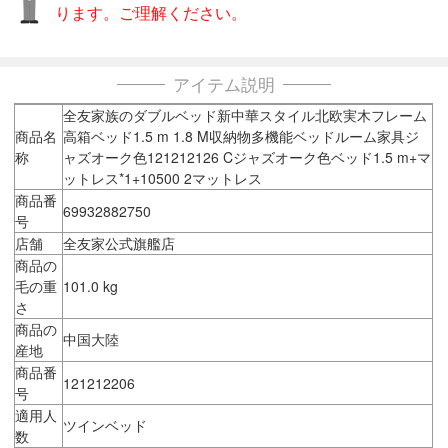
ります。ご理解ください。
アイテム説明
全友家族のダブルベッド新中華スタイル北欧実木フレーム
商品名
高箱ベッド1.5 m 1.8 M収納物多機能ベッドルーム家具ジ
称
ャズオーク色121212126 Cジャズオーク色ベッド1.5 m+マ
ットレス*1+10500 2マットレス
商品番
69932882750
号
店舗
全友家公式旗艦店
商品の
毛の重
101.0 kg
さ
商品の
中国大陸
産地
商品番
121212206
号
適用人
ツインベッド
数