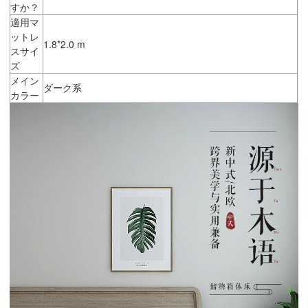
すか？
適用マ
ットレ
1.8*2.0 m
スサイ
ズ
メイン
ダーク系
カラー