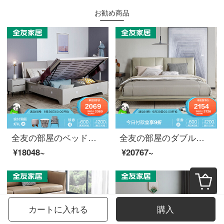
お勧め商品
全友の部屋のベッドのダブルベッドの高箱のベッドの現代簡単な皮の芸の軟さは1.8メートル1.5 mのベッドの主な寝室の物を保管する家具の126102 1.5 mの高箱のベッドによります。
全友の部屋のダブルベッド真ベッド輸入ヘッド層の牛革の柔らかいベッドの中のフレームは現代では簡単で贅沢な大部屋型1.8メートルの主な寝室の結婚ベッド105118 Aベッド1800*2000
¥18048~
¥20767~
カートに入れる
購入