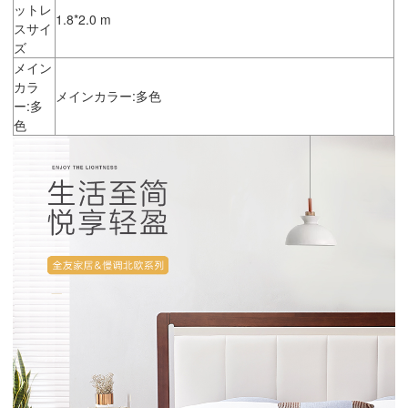
ットレ
1.8*2.0 m
スサイ
ズ
メイン
カラ
メインカラー:多色
ー:多
色