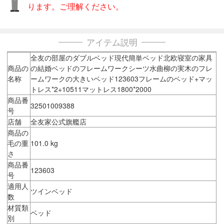
ります。ご理解ください。
アイテム説明
全友の部屋のダブルベッド現代簡単ベッド北欧寝室の家具
商品の
の結婚ベッドのフレームワークシーツ水曲柳の実木のフレ
名称
ームワークの大きいベッド123603フレームのベッド+マッ
トレス*2+10511マットレス1800*2000
商品番
32501009388
号
店舗
全友家公式旗艦店
商品の
毛の重
101.0 kg
さ
商品番
123603
号
適用人
ツインベッド
数
材質類
ベッド
別