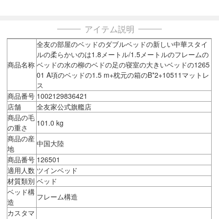
アイテム説明
全友の部屋のベッドのダブルベッドの新しい中華スタイ
ルの柔らかいのは1.8メートル/1.5メートルのフレームの
商品名称
ベッドの水の柳のベドの足の寝室の大きいベッドの1265
01 A項のベッドの1.5 m+枕元の箱のB*2+10511マットレ
ス
商品番号
1002129836421
店舗
全友家公式旗艦店
商品の毛
101.0 kg
の重さ
商品の産
中国大陸
地
商品番号
126501
適用人数
ツインベッド
材質類別
ベッド
ベッド構
フレーム構造
造
カスタマ