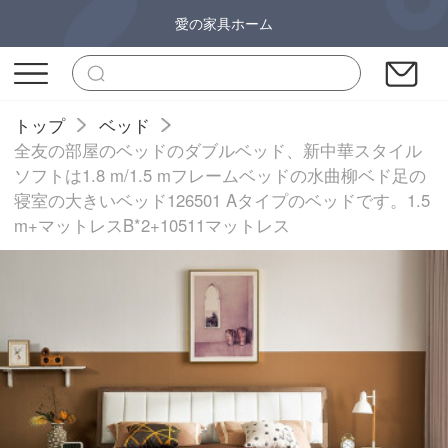
愛の家具ホーム
トップ
ベッド
全友の部屋のベッドのダブルベッド、新中華スタイル
ソフトは1.8 m/1.5 mフレームベッドの水曲柳ベド足の
寝室の大きいベッド126501 Aタイプのベッドです。1.5
m+マットレスB*2+10511マットレス