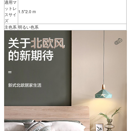
適用マ
ットレ
1.5*2.0 m
スサイ
ズ
主色系
明るい色系