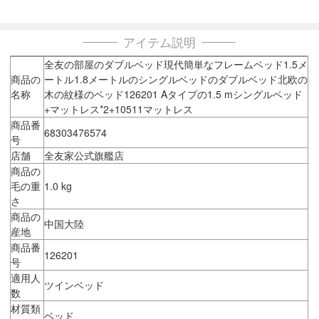
アイテム説明
全友の部屋のダブルベッド現代簡単なフレームベッド1.5メ
商品の
ートル1.8メートルのシングルベッドのダブルベッド北欧の
名称
木の紋様のベッド126201 Aタイプの1.5 mシングルベッド
+マットレス*2+10511マットレス
商品番
68303476574
号
店舗
全友家公式旗艦店
商品の
毛の重
1.0 kg
さ
商品の
中国大陸
産地
商品番
126201
号
適用人
ツインベッド
数
材質類
ベッド