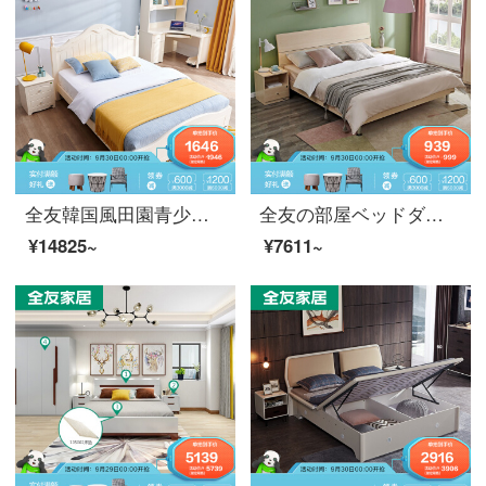
全友韓国風田園青少年部屋セット全友家庭寝室セットベッドヘッドセット12106ベッド+ヘッドセット*1 1500*2000
全友の部屋ベッドダブルベッド1.5 m現代簡単ベッドルーム1.8 mベッドの主な寝室セット家具セットベッド10632ベッド+ベッドヘッドセット*1（指定地区7日間の出荷詳細は顧客サービス）1800*2000
¥14825~
¥7611~