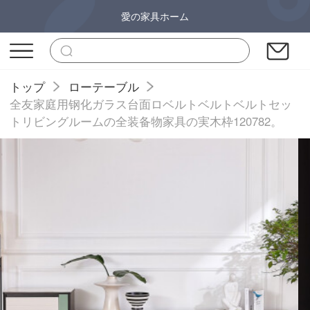
愛の家具ホーム
トップ
ローテーブル
全友家庭用钢化ガラス台面ロベルトベルトベルトセッ
トリビングルームの全装备物家具の実木枠120782。