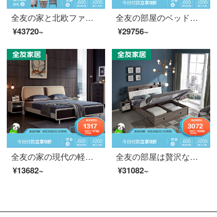
全友の家と北欧ファッション寝室家具セット5点セットのダブル高箱ベッドセットの組み合わせは、枕元の箱を持つワルターブルックマット12802高箱ベッド+マットレス*2+マットレス+5つのワルタードゥーブ1800*2000
全友の部屋のベッドのダブルベッドの高箱の1.8メートル/1.5メートルのベッドの皮の芸術のパッケージの主な寝室の結婚式ベッドの現代簡単な家具の125305 1.8ベッド+マットレス*1+マットレス
¥43720~
¥29756~
全友の家の現代の軽豪華なダブルベッドのフレームワークベッドのオーストリアの柔らかい包みの寝室の大きいベッドの本当の木の足の主な寝床の家具の1.8メートル/1.5メートルのベッドの125305 1.5ベッド+ベッドの頭台*1
全友の部屋は贅沢なツインベッドの高箱のベッドルームの収納家具の大型ベッドの収納パネルの設計125603 1.8高箱のベッド+マットレス*2+1055002マットレス
¥13682~
¥31082~