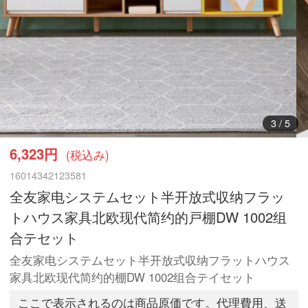
3
/
5
6,323円
(税込み)
16014342123581
全友家电システムセット半开放式収纳フラッ
トハウス家具北欧现代简约的戸棚DW 1002组
合テセット
全友家电システムセット半开放式収纳フラットハウス
家具北欧现代简约的棚DW 1002组合テイセット
ここで表示されるのは商品原価です。代理費用、送