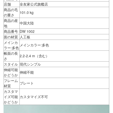
店舗
全友家公式旗艦店
商品の毛
101.0 kg
の重さ
商品の産
中国大陸
地
商品番号
DW 1002
面の材質
人工板
メインカ
メインカラー:多色
ラー:多色
帳面の長
2.2-2.4 m（含む）
さ
スタイル
現代シンプル
伸縮可能
伸縮不能
かどうか
フレーム
プレート
材質
カスタマ
イズ可能
カスタマイズ不可
かどうか