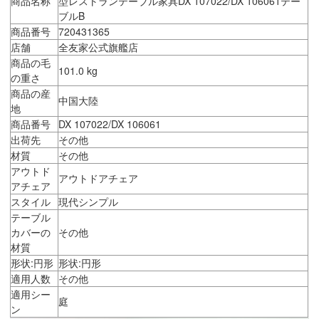
商品名称
型レストランテーブル家具DX 107022/DX 106061テー
ブルB
商品番号
720431365
店舗
全友家公式旗艦店
商品の毛
101.0 kg
の重さ
商品の産
中国大陸
地
商品番号
DX 107022/DX 106061
出荷先
その他
材質
その他
アウトド
アウトドアチェア
アチェア
スタイル
現代シンプル
テーブル
カバーの
その他
材質
形状:円形
形状:円形
適用人数
その他
適用シー
庭
ン