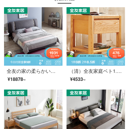
全友の家の柔らかいベッドの布芸ベッドの近代的な簡単な木の枠のダブルベッドの1.8メートルの布芸の柔らかいものは取り壊して10517ベドを洗うことができます。
（清）全友家庭ベト1.8メートルベッド北欧シンプルベッドルーム家具ホワイトワックスウッドダブルベッド125001ベッドヘッド棚*1
¥18878~
¥4533~