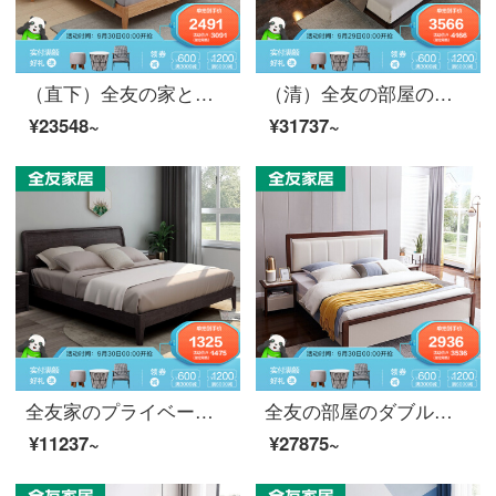
（直下）全友の家と北欧のダブルベッド1.8 mベッドルーム、ベトドの主なベッドベルトとパッケージの組み合わせ原木色フレームベッドの組み合わせ家具125008フレームベッド（ソフトバッグなし）1500*2000
（清）全友の部屋のダブルベッドの水曲柳ベッド寝室の柔らかいベッドセットの家具セットの大きいベッドの意味式の簡単なフレームベッドの1.5メートル1.8メートルの125101の延長ベッド（皮の柔らかい包みがあります）＋ベッドの頭台*2 1.8メートル
¥23548~
¥31737~
全友家のプライベートフレームベッド新中華スタイル北欧実木フレーム1.5 m 1.8 mベド主な寝室家具ジャズオーク色121212146 Cジャズオーク色シングルベッド1.8 m
全友の部屋のダブルベッド現代簡単ベッド北欧ベッドルームの家具の結婚ベッドのフレームワークシーツの水曲柳の実の木のフレームワークの大きいベッド123603フレームのベッド+マットレス*2+10511マットレス1800*2000
¥11237~
¥27875~