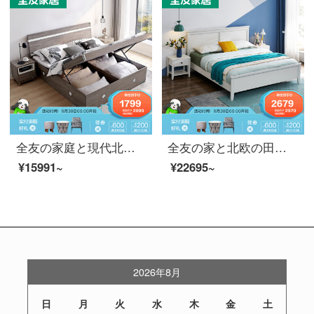
全友の家庭と現代北欧ベッドのダブルベッド1.8メートルの高さの箱のベッドの寝室の家具の保管物のベッドの頭の棚E 1級の板材の10635 Cの高箱のベッド+ベッドの頭の台*1 1500*2000
全友の家と北欧の田園のシングルベッドは1.5メートル1.8メートルの木のフレームワークのベッドルームの家具のクヌギの紋様のベッド125801 1.8ベッド+マットレス*1+105069マットレス
¥15991~
¥22695~
2026年8月
日
月
火
水
木
金
土