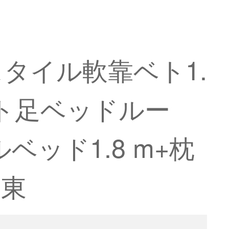
タイル軟靠ベト1.
ベト足ベッドルー
ベッド1.8 m+枕
京東