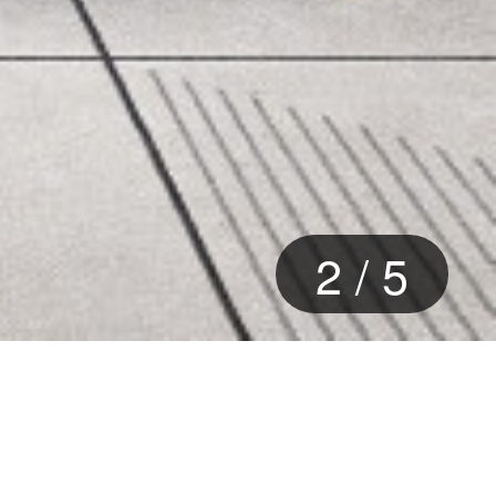
2
/
5