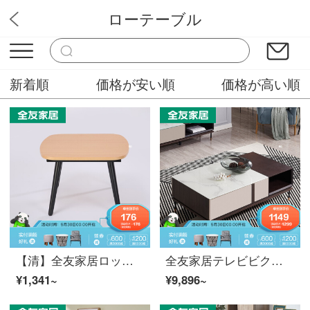
ローテーブル
愛の家具ホーム
新着順
価格が安い順
価格が高い順
【清】全友家居ロッテブル小部屋型客間接客庁長方形茶テーブル置物家具現代簡約辺のいくつかのDX 119006辺
全友家居テレビビクターネットワークポートフォリオ现代简约收纳纳纳tans的外箱式钢化ガラス台面茶テーブル
¥1,341~
¥9,896~