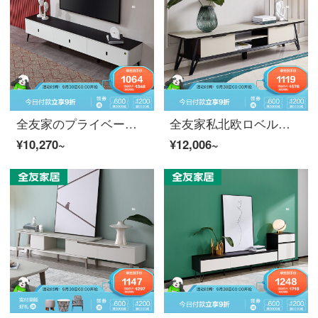
全友家のプライベートメディアセット経典白黒リビング家具鋼化ガラス台面現代簡約なパッケージ式收納塔斯120783。
全友家私北欧ロベルトベルトベルトベルトテレビセット白黒分岐色デザイン鋼化ガラス台面客間収納ケース120770。
¥10,270~
¥12,006~