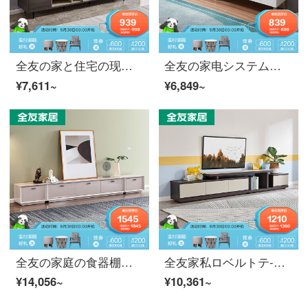
全友の家と住宅の现代简约ロベルトデザインは北欧120798-2項のテレビネットの部屋型の座敷の食器棚式の家具をダブルカラーでつなぎ合わせて設計します。
全友の家电システムシステムシステムの组み合わせは、ガラスのテーブルの隣のテーブルの小さな家型応接间の食器棚の家具が伸縮性があります。
¥7,611~
¥6,849~
全友の家庭の食器棚式テレビャビュ-ネットコンボ鋼化ガラス台のテーブルの客間收納tansモジュール化複合キャビネット120766。
全友家私ロベルトテ-ブテルテルテルビクターグループ半開放式客間収納棚北欧小戸型家具120799。
¥14,056~
¥10,361~