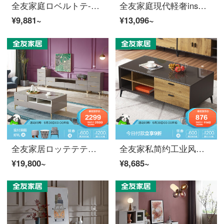
全友家庭ロベルトテ-ブルテーレ-ビネットセット北欧简约钢化ガラステーブル可伸缩テレビキャビネット小戸型客間収納家具の店头店同款70568テルビネット
全友家庭現代軽奢ins风roテールテッブビデオネットセット高身長収纳タワーセット家具小戸型客間鋼化ガラス台面のキャビネット120779。
¥9,881~
¥13,096~
全友家居ロッテテテブルテルテルビクター+126001ドレビナート(主なキャビネット)
全友家私简约工业风度テレビチャンネル125907/125908 1257-1ロベルトケース
¥19,800~
¥8,685~