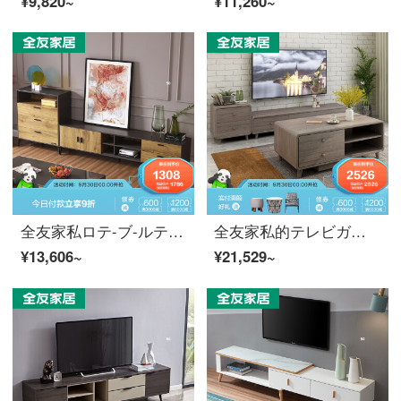
¥9,820~
¥11,260~
全友家私ロテ-ブ-ルテ-レンセット简约工业风客間リザーバの食器棚式家具スチールガラスダイニングベッドルームサイドキャビネット125907 125907-1
全友家私的テレビガネットセット新中華ステイル多機能ストア客間の戸棚家具简约小戸型客間テーブル122117 Bロクテテテ-ル+テレビネットネット
¥13,606~
¥21,529~