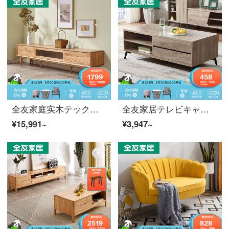
全友家庭实木テックスビクターミニリビング原木ロテテ-ブブテ-ルダクトダクトセット输入オーク多机能テレビネット
全友家居テレビキャブネットネットセット现代简约可伸缩性テレビキャバクラ
¥15,991~
¥3,947~