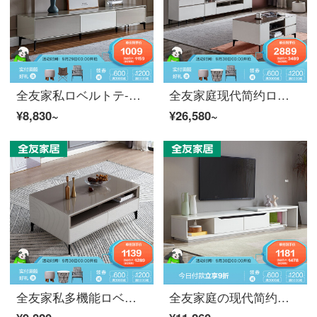
全友家私ロベルトテ-ブ-ルテルテルビクターの组み合わせは二色のステッチを组み合わせた小さな家型応接间の贮蔵家具の现代简约な闭锁式の多抽の戸棚12618。
全友家庭现代简约ロベルトテーブル126107ロベルトベルト+组み合わせテレビネット(メインケース+ショーケース付き1)
¥8,830~
¥26,580~
全友家私多機能ロベルトベルトベルトベルトテレビネットリビングルームルームチェイストユニット現代シンプルサイズ戸型家具鋼化ガラス台面126106ロワール
全友家庭の现代简约ロベルトベルトのテーブルを折り畳んだパッケージ家具120790。